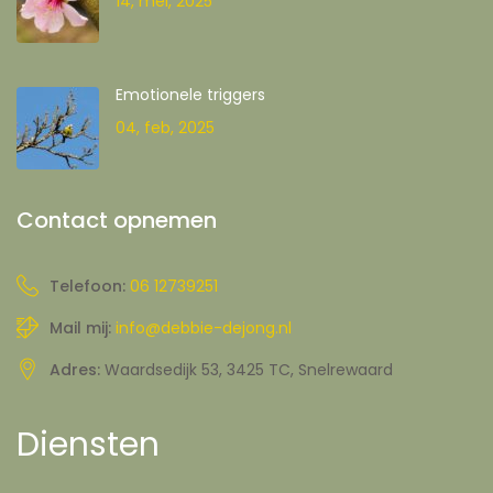
14, mei, 2025
Emotionele triggers
04, feb, 2025
Contact opnemen
Telefoon:
06 12739251
Mail mij:
info@debbie-dejong.nl
Adres:
Waardsedijk 53, 3425 TC, Snelrewaard
Diensten