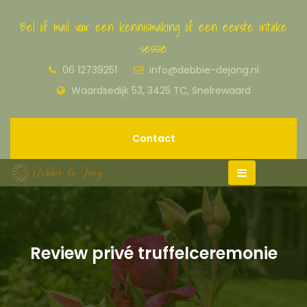
Bel of mail voor een kennismaking of een eerste intake
sessie
06 12739251
info@debbie-dejong.nl
Waardsedijk 53, 3425 TC, Snelrewaard
Contact
Review privé truffelceremonie