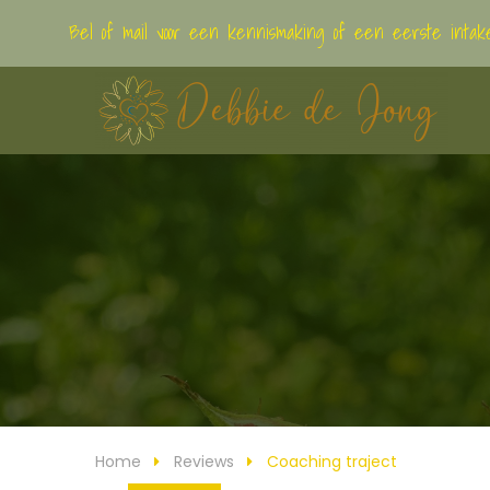
Bel of mail voor een kennismaking of een eerste intak
Home
Reviews
Coaching traject