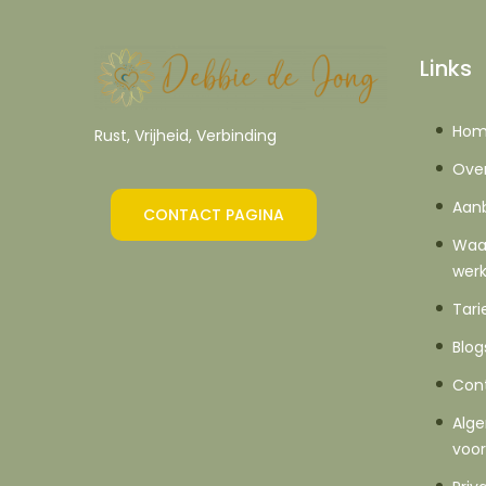
Links
Ho
Rust, Vrijheid, Verbinding
Over
Aan
CONTACT PAGINA
Waa
wer
Tari
Blog
Con
Alg
voo