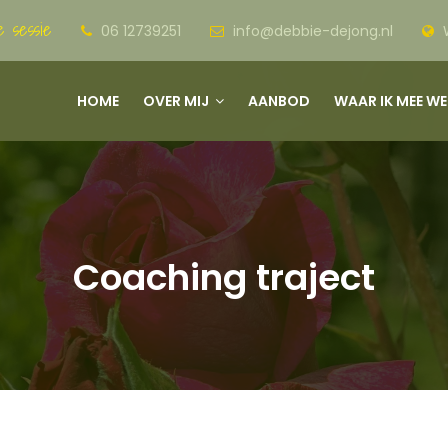
e sessie
06 12739251
info@debbie-dejong.nl
W
HOME
OVER MIJ
AANBOD
WAAR IK MEE W
Coaching traject