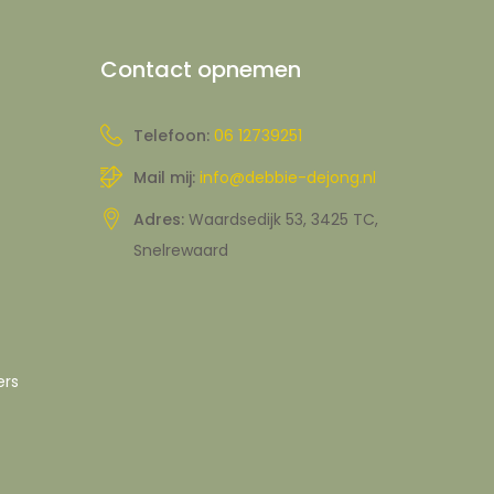
Contact opnemen
Telefoon:
06 12739251
Mail mij:
info@debbie-dejong.nl
Adres:
Waardsedijk 53, 3425 TC,
Snelrewaard
ers