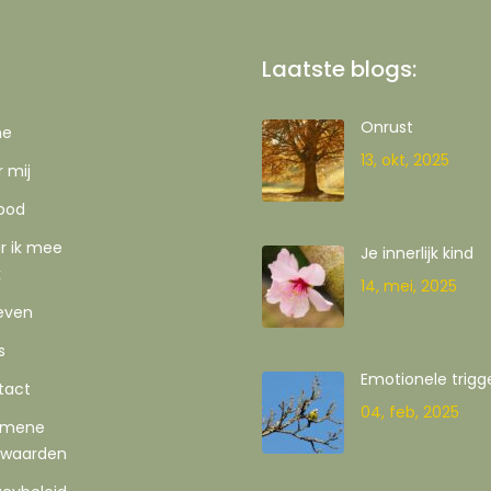
Laatste blogs:
Onrust
me
13, okt, 2025
 mij
bod
r ik mee
Je innerlijk kind
k
14, mei, 2025
even
s
Emotionele trigg
tact
04, feb, 2025
emene
rwaarden